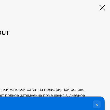
OUT
нный матовый сатин на полиэфирной основе.
ет полное затемнение помещения в дневное
ань мягкая и хорошо драпируется, можно
ятельные портьеры, так и на римские шторы.