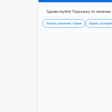
Для защиты полиэфирной
подкладочную ткань.
Получить образцы
высота (±3%, см): 280
тип ткани: блэкаут
состав: 100% полиэстер
плотность (г/м²): 270