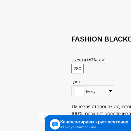
FASHION BLACK
высота (±3%, см)
280
цвет
Ivory
Лицевая сторона- одното
100% блэкаут обеспечива
и ночное время суток. Тк
использовать как самосто