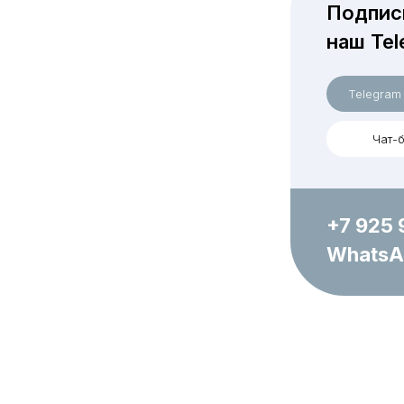
Подпис
наш Tel
Telegram
Чат-б
+7 925 
WhatsA