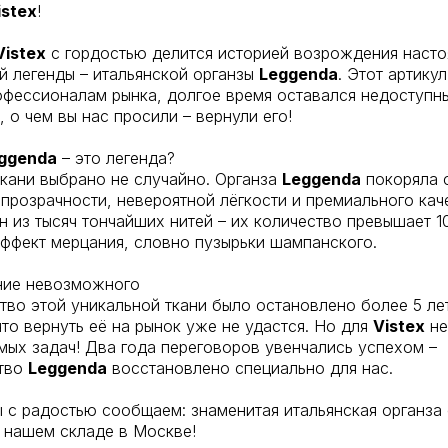
istex
!
Vistex
с гордостью делится историей возрождения наст
й легенды – итальянской органзы
Leggenda
. Этот артику
офессионалам рынка, долгое время оставался недоступн
, о чем вы нас просили – вернули его!
ggenda
– это легенда?
кани выбрано не случайно. Органза
Leggenda
покоряла 
прозрачности, невероятной лёгкости и премиального кач
н из тысяч тончайших нитей – их количество превышает 1
ффект мерцания, словно пузырьки шампанского.
ие невозможного
во этой уникальной ткани было остановлено более 5 лет
что вернуть её на рынок уже не удастся. Но для
Vistex
не
ых задач! Два года переговоров увенчались успехом –
тво
Leggenda
восстановлено специально для нас.
 с радостью сообщаем: знаменитая итальянская органза 
 нашем складе в Москве!