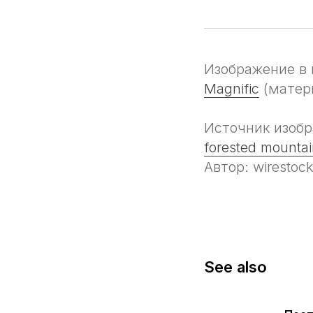
Изображение в 
Magnific
(матери
Источник изоб
forested mountai
Автор: wirestoc
See also