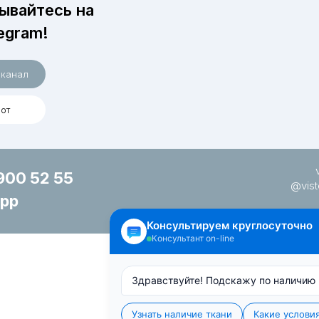
ывайтесь на
egram!
 канал
от
900 52 55
@vis
pp