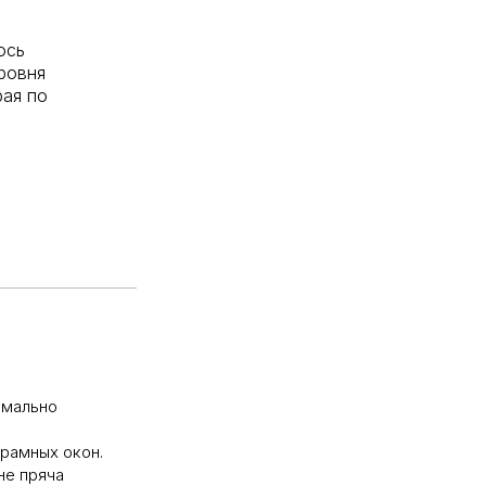
ось
уровня
рая по
имально
рамных окон.
не пряча