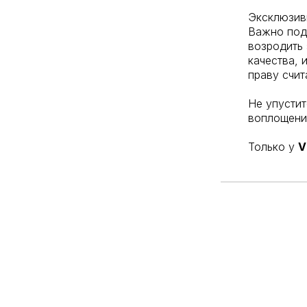
Эксклюзив
Важно под
возродить 
качества, 
праву счит
Не упусти
воплощение
Только у
V