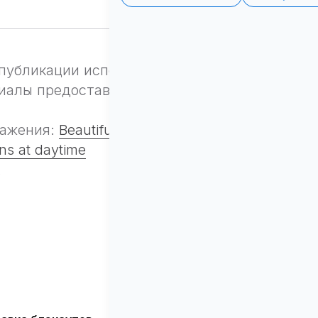
публикации используется по лицензии
Magnif
алы предоставлены Magnific).
ражения:
Beautiful village on a dry grassy hill s
ns at daytime
k