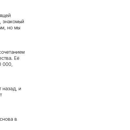
оящей
л, знакомый
ым, но мы
сочетанием
ества. Её
0 000,
 назад, и
т
снова в