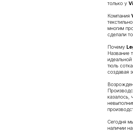
только у
V
Компания
текстильно
многим пр
сделали то
Почему
Le
Название т
идеальной 
тюль сотка
создавая э
Возрожден
Производст
казалось, 
невыполним
производс
Сегодня мы
наличии на