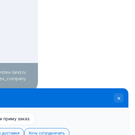
vistex-land.ru
tex_company