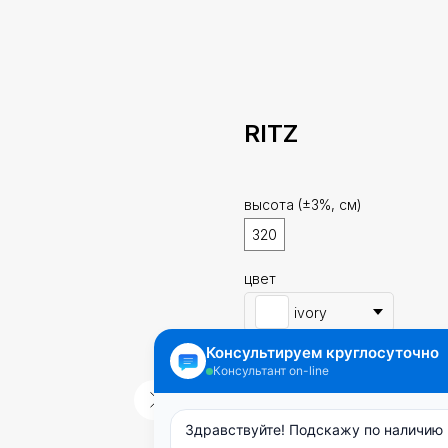
RITZ
высота (±3%, см)
320
цвет
ivory
Лицевая сторона - однот
100% блэкаут обеспечива
и ночное время суток. Тк
использовать как самосто
Для защиты полиэфирной