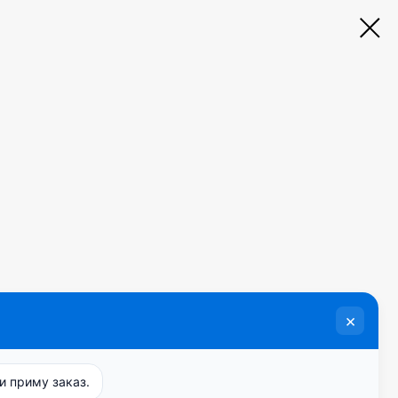
онный матовый сатин на полиэфирной основе.
ет полное затемнение помещения в дневное
ань мягкая и хорошо драпируется, можно
ятельные портьеры, так и на римские шторы.
 основы рекомендуем использовать