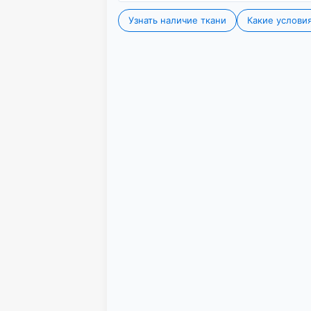
подкладочную ткань.
высота (±3%, см): 320
тип ткани: блэкаут
состав: 100% полиэстер
плотность (г/м²): 250